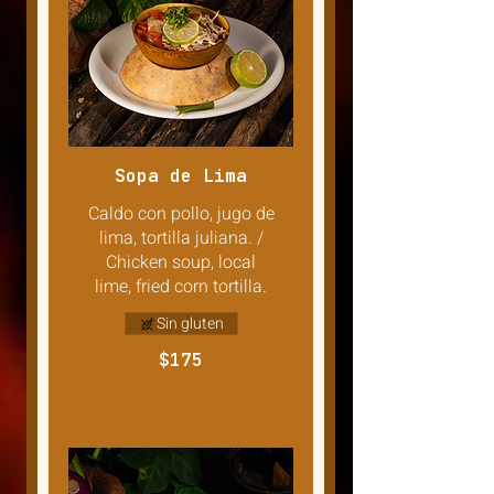
Sopa de Lima
Caldo con pollo, jugo de
lima, tortilla juliana. /
Chicken soup, local
lime, fried corn tortilla.
Sin gluten
$175