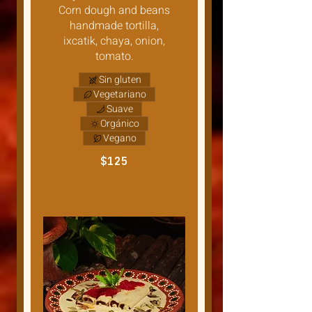
Corn dough and beans
handmade tortilla,
ixcatik, chaya, onion,
tomato.
Sin gluten
Vegetariano
Suave
Orgánico
Vegano
$125