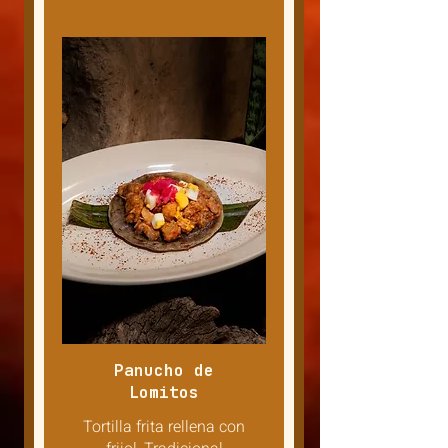
Panucho de
Lomitos
Tortilla frita rellena con