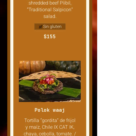
shredded beef Píibil,
“Traditional Salpicon”
salad.
Sin gluten
$155
Polok waaj
Tortilla “gordita” de frijol
y maíz, Chile IX CAT IK,
chaya, cebolla, tomate. /