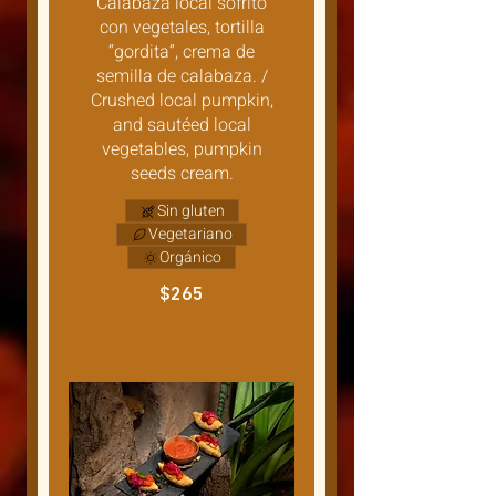
Calabaza local sofrito
con vegetales, tortilla
“gordita”, crema de
semilla de calabaza. /
Crushed local pumpkin,
and sautéed local
vegetables, pumpkin
seeds cream.
Sin gluten
Vegetariano
Orgánico
$265