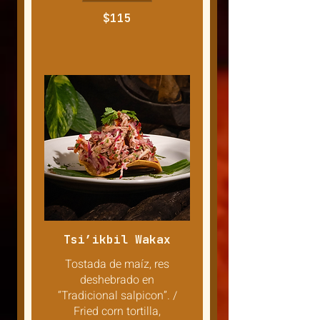
$115
Tsi’ikbil Wakax
Tostada de maíz, res
deshebrado en
“Tradicional salpicon”. /
Fried corn tortilla,