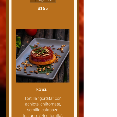
$155
Kiwi'
Tortilla “gordita” con
achiote, chiltomate,
semilla calabaza
tostado. / Red tortilla’,