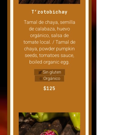
T’zotobichay
Tamal de chaya, semilla
de calabaza, huevo
orgánico, salsa de
tomate local. / Tamal de
chaya, powder pumpkin
seeds, tomatoes sauce,
boiled organic egg.
Sin gluten
Orgánico
$125