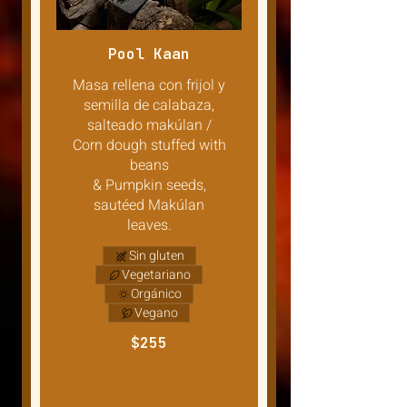
Pool Kaan
Masa rellena con frijol y
semilla de calabaza,
salteado makúlan /
Corn dough stuffed with
beans
& Pumpkin seeds,
sautéed Makúlan
leaves.
Sin gluten
Vegetariano
Orgánico
Vegano
$255