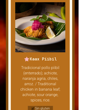
Kaax Píibil
Tradicional pollo píibil
(enterrado); achiote,
naranja agria, chiles,
arroz. / Traditional
chicken in banana leaf;
achiote, sour orange,
spices, rice.
Sin gluten