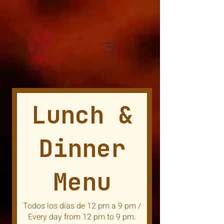
Lunch &
Dinner
Menu
Todos los días de 12 pm a 9 pm /
Every day from 12 pm to 9 pm.