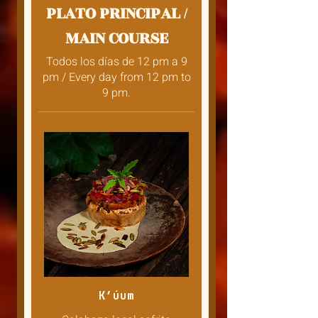
PLATO PRINCIPAL /
MAIN COURSE
Todos los días de 12 pm a 9
pm / Every day from 12 pm to
9 pm.
K’úum