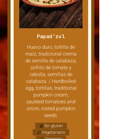
Papad'zul
Huevo duro, tortilla de
maíz, tradicional crema
de semilla de calabaza,
sofrito de tomate y
cebolla, semillas de
calabaza. / Hardboiled
egg, tortillas, traditional
pumpkin cream,
sautéed tomatoes and
onion, rosted pumpkin
seeds.
Sin gluten
Vegetariano
Orgánico