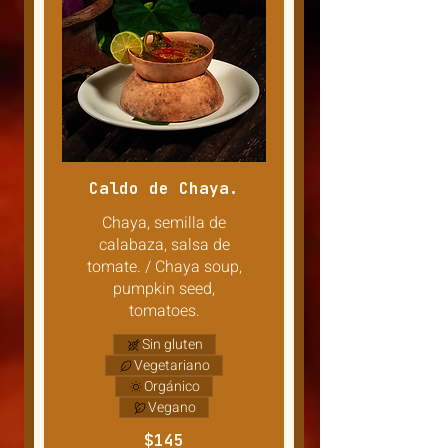
Caldo de Chaya.
Chaya, semilla de
calabaza, salsa de
tomate. / Chaya soup,
pumpkin seed,
tomatoes.
Sin gluten
Vegetariano
Orgánico
Vegano
$145