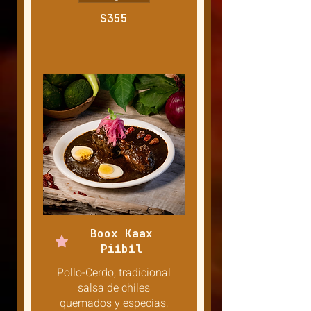
$355
Boox Kaax
Píibil
Pollo-Cerdo, tradicional
salsa de chiles
quemados y especias,