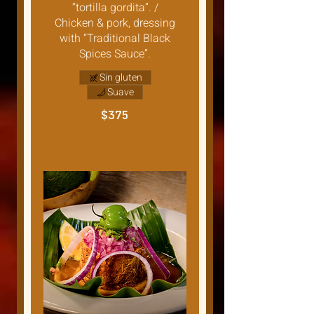
“tortilla gordita”. /
Chicken & pork, dressing
with “Traditional Black
Spices Sauce”.
Sin gluten
Suave
$375