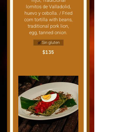
frijol, Tradicional
lomitos de Valladolid,
huevo y cebolla. / Fried
corn tortilla with beans,
traditional pork lion,
egg, tanned onion.
Sin gluten
$135