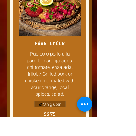
Póok Chúuk
Puerco o pollo a la
parrilla, naranja agria,
chiltomate, ensalada,
frijol. / Grilled pork or
chicken marinated with
sour orange, local
spices, salad.
Sin gluten
$275