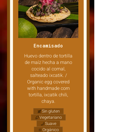
Encamisado
Huevo dentro de tortilla
de maíz hecha a mano
cocido al comal,
salteado ixcatik. /
Organic egg covered
with handmade corn
tortilla, ixcatik chili,
chaya.
Sin gluten
Vegetariano
Suave
Orgánico